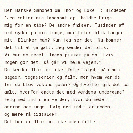
Den Barske Sandhed om Thor og Loke 1: Blodeden
”Jeg retter mig langsomt op. Kaldte Frigg
mig for en tåbe? De andre fniser. Tusinder af
ord syder på min tunge, men Lokes blik fanger
mit. Blinker han? Kun jeg ser det. Nu kommer
det til at gå galt. Jeg kender det blik.
Vi har en regel. Ingen pisser på os. Hvis
nogen gør det, så går vi hele vejen.”
Du kender Thor og Loke. Du er stødt på dem i
sagaer, tegneserier og film, men hvem var de,
før de blev voksne guder? Og hvorfor gik det så
galt, hvorfor endte det med verdens undergang?
Følg med ind i en verden, hvor du møder
aserne som unge. Følg med ind i en anden
og mere rå tidsalder.
Det her er Thor og Loke uden filter!